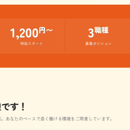
1,200
3
円〜
職種
時給スタート
募集ポジション
迎です！
店。あなたのペースで長く働ける環境をご用意しています。