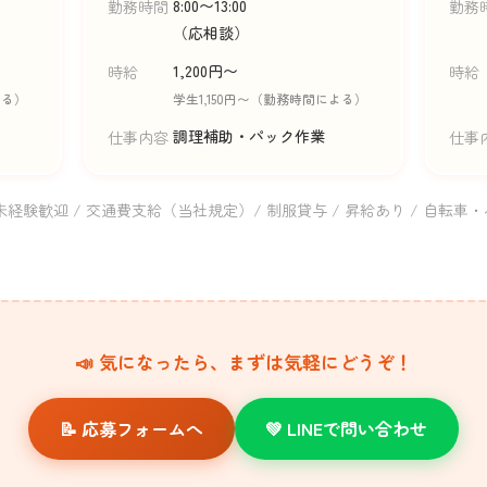
8:00〜13:00
勤務時間
勤務
（応相談）
1,200円〜
時給
時給
よる）
学生1,150円〜（勤務時間による）
調理補助・パック作業
仕事内容
仕事
未経験歓迎 / 交通費支給（当社規定）/ 制服貸与 / 昇給あり / 自転車
📣 気になったら、まずは気軽にどうぞ！
📝 応募フォームへ
💚 LINEで問い合わせ