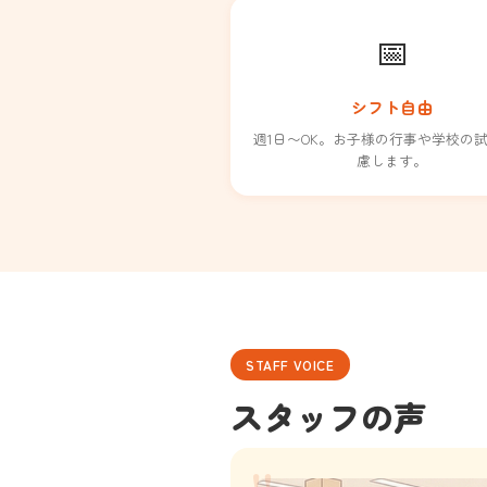
📅
シフト自由
週1日〜OK。お子様の行事や学校の
慮します。
STAFF VOICE
スタッフの声