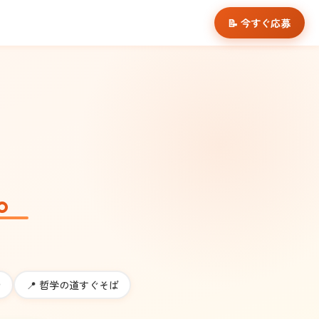
📝 今すぐ応募
。
中
📍
哲学の道すぐそば